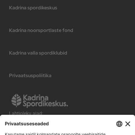
Kadrina spordikeskus
Kadrina noorsportlaste fond
Kadrina valla spordiklubid
Privaatsuspoliitika
Lahtioleku ajad:
E-R kell 8.00-21.00
L-P kell 14.00-21.00