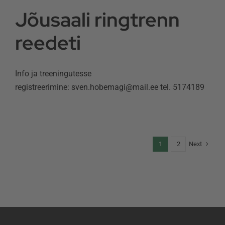
Jõusaali ringtrenn
reedeti
Info ja treeningutesse
registreerimine: sven.hobemagi@mail.ee tel. 5174189
Next
1
2