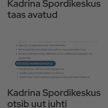
Kadrina Spordikeskus
taas avatud
Kontaktid
Kadrina Spordikeskus
otsib uut juhti