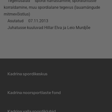
Tegevusalad
spordi harrastamine, spordiürituste
korraldamine, muu spordialane tegevus (lauamängude
mitmevõistlus)
Asutatud
07.11.2013
Juhatusse kuuluvad Hillar Elva ja Leio Murdjõe
Kadrina spordikeskus
Kadrina noorsportlaste fond
Kadrina valla spordiklubid