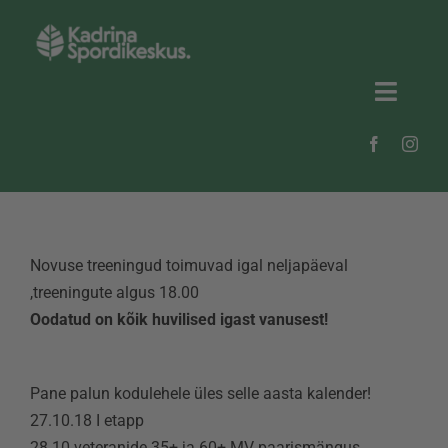
Skip
to
content
Toggl
Naviga
Uudised
Kadrina Spordikeskus
Novuse treeningud toimuvad igal neljapäeval
Kadrina valla spordiklubid
,treeningute algus 18.00
Oodatud on kõik huvilised igast vanusest!
Spordirajatised
Galerii
Pane palun kodulehele üles selle aasta kalender!
27.10.18 I etapp
Vainupea puhkekompleks
28.10 veteranide 35+ ja 60+ MV paarismängus