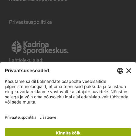
Privaatsuspoliitika
Lahtioleku ajad:
E-R kell 8.00-21.00
L-P kell 14.00-21.00
sport@kadrina.ee