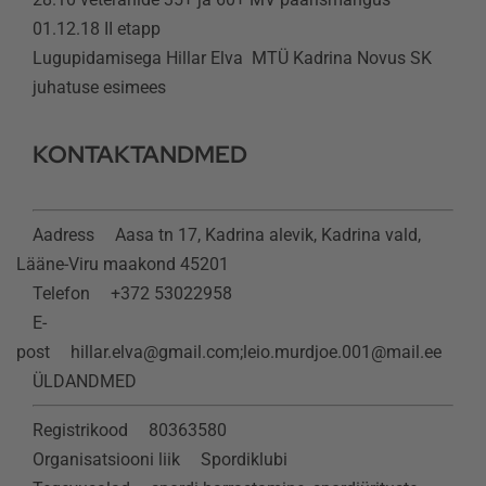
01.12.18 II etapp
Kontaktid
Lugupidamisega Hillar Elva MTÜ Kadrina Novus SK
juhatuse esimees
KONTAKTANDMED
Aadress
Aasa tn 17, Kadrina alevik, Kadrina vald,
Lääne-Viru maakond 45201
Telefon
+372 53022958
E-
post
hillar.elva@gmail.com;leio.murdjoe.001@mail.ee
ÜLDANDMED
Registrikood
80363580
Organisatsiooni liik
Spordiklubi