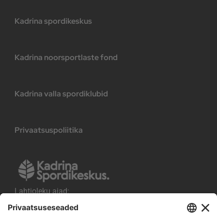
Kadrina spordikeskus
Kadrina noorsportlaste fond
Kadrina valla spordiklubid
Privaatsuspoliitika
Lahtioleku ajad:
E-R kell 8.00-21.00