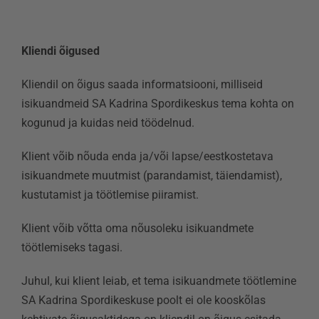
Kliendi õigused
Kliendil on õigus saada informatsiooni, milliseid
isikuandmeid SA Kadrina Spordikeskus tema kohta on
kogunud ja kuidas neid töödelnud.
Klient võib nõuda enda ja/või lapse/eestkostetava
isikuandmete muutmist (parandamist, täiendamist),
kustutamist ja töötlemise piiramist.
Klient võib võtta oma nõusoleku isikuandmete
töötlemiseks tagasi.
Juhul, kui klient leiab, et tema isikuandmete töötlemine
SA Kadrina Spordikeskuse poolt ei ole kooskõlas