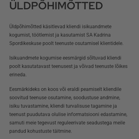
ÜLDPÕHIMÕTTED
Kontaktid
Üldpõhimõtted käsitlevad kliendi isikuandmete
kogumist, töötlemist ja kasutamist SA Kadrina
Spordikeskuse poolt teenuste osutamisel klientidele.
Isikuandmete kogumise eesmärgid sõltuvad kliendi
poolt kasutatavast teenusest ja võivad teenuste lõikes
erineda.
Eesmärkideks on koos või eraldi peamiselt kliendile
soovitud teenuse osutamine, soodustuse andmine,
isiku tuvastamine, kliendi turvalisuse tagamine ja
teenust puudutava olulise informatsiooni edastamine,
samuti meie tegevust reguleerivate seadustega meile
pandud kohustuste täitmine.