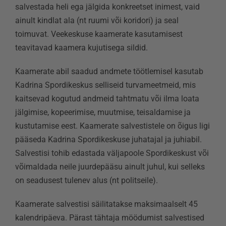
salvestada heli ega jälgida konkreetset inimest, vaid
ainult kindlat ala (nt ruumi või koridori) ja seal
toimuvat. Veekeskuse kaamerate kasutamisest
teavitavad kaamera kujutisega sildid.
Kaamerate abil saadud andmete töötlemisel kasutab
Kadrina Spordikeskus selliseid turvameetmeid, mis
kaitsevad kogutud andmeid tahtmatu või ilma loata
jälgimise, kopeerimise, muutmise, teisaldamise ja
kustutamise eest. Kaamerate salvestistele on õigus ligi
pääseda Kadrina Spordikeskuse juhatajal ja juhiabil.
Salvestisi tohib edastada väljapoole Spordikeskust või
võimaldada neile juurdepääsu ainult juhul, kui selleks
on seadusest tulenev alus (nt politseile).
Kaamerate salvestisi säilitatakse maksimaalselt 45
kalendripäeva. Pärast tähtaja möödumist salvestised