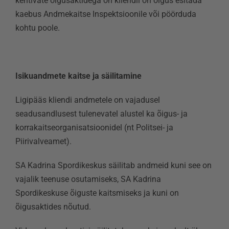
kehtivate õigusaktidega on kliendil on õigus esitada
kaebus Andmekaitse Inspektsioonile või pöörduda
kohtu poole.
Isikuandmete kaitse ja säilitamine
Ligipääs kliendi andmetele on vajadusel
seadusandlusest tulenevatel alustel ka õigus- ja
korrakaitseorganisatsioonidel (nt Politsei- ja
Piirivalveamet).
SA Kadrina Spordikeskus säilitab andmeid kuni see on
vajalik teenuse osutamiseks, SA Kadrina
Spordikeskuse õiguste kaitsmiseks ja kuni on
õigusaktides nõutud.