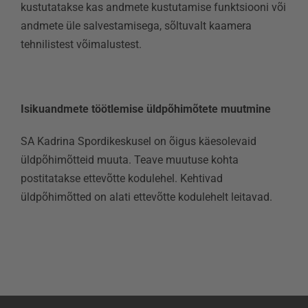
kustutatakse kas andmete kustutamise funktsiooni või
andmete üle salvestamisega, sõltuvalt kaamera
tehnilistest võimalustest.
Isikuandmete töötlemise üldpõhimõtete muutmine
SA Kadrina Spordikeskusel on õigus käesolevaid
üldpõhimõtteid muuta. Teave muutuse kohta
postitatakse ettevõtte kodulehel. Kehtivad
üldpõhimõtted on alati ettevõtte kodulehelt leitavad.