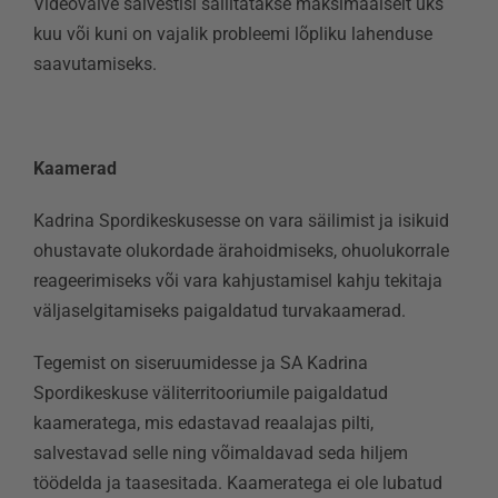
Videovalve salvestisi säilitatakse maksimaalselt üks
kuu või kuni on vajalik probleemi lõpliku lahenduse
saavutamiseks.
Kaamerad
Kadrina Spordikeskusesse on vara säilimist ja isikuid
ohustavate olukordade ärahoidmiseks, ohuolukorrale
reageerimiseks või vara kahjustamisel kahju tekitaja
väljaselgitamiseks paigaldatud turvakaamerad.
Tegemist on siseruumidesse ja SA Kadrina
Spordikeskuse väliterritooriumile paigaldatud
kaameratega, mis edastavad reaalajas pilti,
salvestavad selle ning võimaldavad seda hiljem
töödelda ja taasesitada. Kaameratega ei ole lubatud