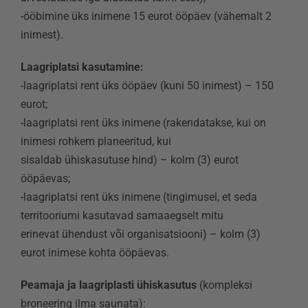
-ööbimine üks inimene 15 eurot ööpäev (vähemalt 2
inimest).
Laagriplatsi kasutamine:
-laagriplatsi rent üks ööpäev (kuni 50 inimest) – 150
eurot;
-laagriplatsi rent üks inimene (rakendatakse, kui on
inimesi rohkem planeeritud, kui
sisaldab ühiskasutuse hind) – kolm (3) eurot
ööpäevas;
-laagriplatsi rent üks inimene (tingimusel, et seda
territooriumi kasutavad samaaegselt mitu
erinevat ühendust või organisatsiooni) – kolm (3)
eurot inimese kohta ööpäevas.
Peamaja ja laagriplasti ühiskasutus
(kompleksi
broneering ilma saunata):