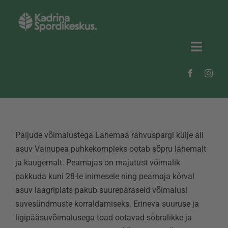
Skip
to
content
Toggl
Naviga
Uudised
Kadrina Spordikeskus
Paljude võimalustega Lahemaa rahvuspargi külje all
Kadrina valla spordiklubid
asuv Vainupea puhkekompleks ootab sõpru lähemalt
ja kaugemalt. Peamajas on majutust võimalik
Spordirajatised
pakkuda kuni 28-le inimesele ning peamaja kõrval
asuv laagriplats pakub suurepäraseid võimalusi
Galerii
suvesündmuste korraldamiseks. Erineva suuruse ja
ligipääsuvõimalusega toad ootavad sõbralikke ja
Vainupea puhkekompleks