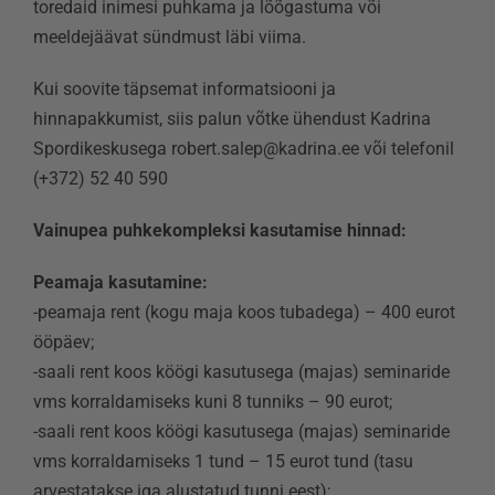
toredaid inimesi puhkama ja lõõgastuma või
meeldejäävat sündmust läbi viima.
Kontaktid
Kui soovite täpsemat informatsiooni ja
hinnapakkumist, siis palun võtke ühendust Kadrina
Spordikeskusega robert.salep@kadrina.ee või telefonil
(+372) 52 40 590
Vainupea puhkekompleksi kasutamise hinnad:
Peamaja kasutamine:
-peamaja rent (kogu maja koos tubadega) – 400 eurot
ööpäev;
-saali rent koos köögi kasutusega (majas) seminaride
vms korraldamiseks kuni 8 tunniks – 90 eurot;
-saali rent koos köögi kasutusega (majas) seminaride
vms korraldamiseks 1 tund – 15 eurot tund (tasu
arvestatakse iga alustatud tunni eest);