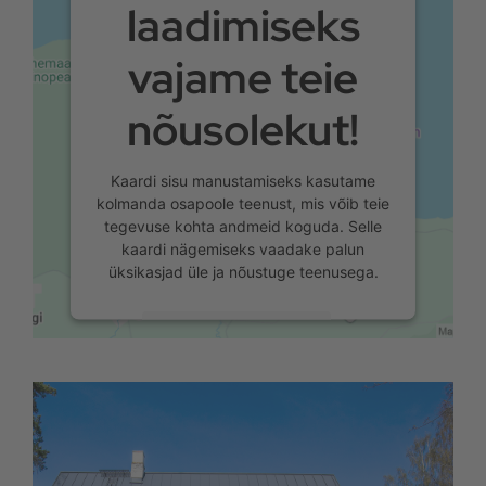
laadimiseks
vajame teie
nõusolekut!
Kaardi sisu manustamiseks kasutame
kolmanda osapoole teenust, mis võib teie
tegevuse kohta andmeid koguda. Selle
kaardi nägemiseks vaadake palun
üksikasjad üle ja nõustuge teenusega.
Lisateave
Nõustun
powered by
Usercentrics Consent
Management Platform